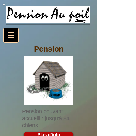
Pension
Pension pouvant
accueillir jusqu'à 84
chiens.
Plus d'info